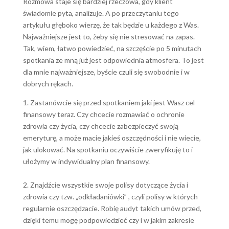
Rozmowa staje się bardziej rzeczowa, gdy klient
świadomie pyta, analizuje. A po przeczytaniu tego
artykułu głęboko wierzę, że tak będzie u każdego z Was.
Najważniejsze jest to, żeby się nie stresować na zapas.
Tak, wiem, łatwo powiedzieć, na szczęście po 5 minutach
spotkania ze mną już jest odpowiednia atmosfera. To jest
dla mnie najważniejsze, byście czuli się swobodnie i w
dobrych rękach.
1. Zastanówcie się przed spotkaniem jaki jest Wasz cel
finansowy teraz. Czy chcecie rozmawiać o ochronie
zdrowia czy życia, czy chcecie zabezpieczyć swoją
emeryturę, a może macie jakieś oszczędności i nie wiecie,
jak ulokować. Na spotkaniu oczywiście zweryfikuję to i
ułożymy w indywidualny plan finansowy.
2. Znajdźcie wszystkie swoje polisy dotyczące życia i
zdrowia czy tzw. „odkładaniówki” , czyli polisy w których
regularnie oszczędzacie. Robię audyt takich umów przed,
dzięki temu mogę podpowiedzieć czy i w jakim zakresie